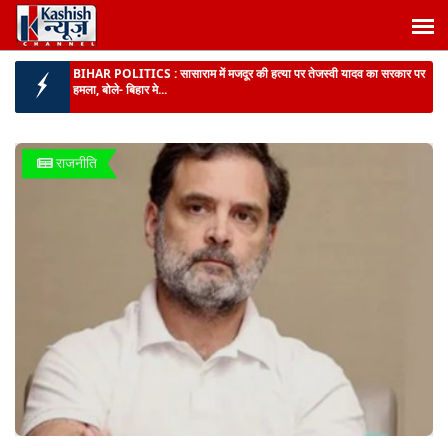
BIG NEWS :
अगमकुआं में 22,240 पीस प्रतिबंधित कफ सिरप बरामद, मुख्य आरोपी
फरार...
BIHAR NEWS :
बिहार में शिक्षकों के लिए छुट्टी की प्रक्रिया होगी ऑनलाइन...
BIHAR NEWS :
बिहार में एक दर्जन से अधिक नए बाइपास बनेंगे, पीरो, बिहटा, मनेर
राजनीति
से जयनगर तक ...
दर्दनाक हादसा :
पूर्णिया में धार में डूबने से 2 चचेरी बहनों की मौत, परिजनों में मातम...
बिहार में गंगा-गंडक पर बनेंगे 16 नए जेटी :
यात्रियों और माल की आवाजाही आसान, जल
परिवहन से कारोबार को मिलेगी नई रफ्तार...
BIHAR POLITICS :
सासाराम में मजदूर की हत्या पर तेजस्वी यादव का सरकार पर
हमला, बोले- बिहार मे...