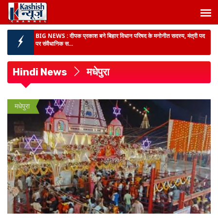
BIG NEWS :
दीपक प्रकाश बने बिहार विधान परिषद के मनोनीत सदस्य, मंत्री पद
पर संवैधानिक स...
BIHAR NEWS :
डेहरी ईओ हत्याकांड में मुख्यमंत्री सम्राट चौधरी से मिलीं पत्नी,
स्पीडी ट्रा...
Hindi News
मधेपुरा
लातेहार के अति सुदूरवर्ती गांव चेटर पहुंची पुलिस :
ग्रामीणों के साथ लगाया जन- चौपाल,
स्थानीय समस्या सुन निपटारा का दिये आश्वास...
BIHAR NEWS :
बिहार की कला, संस्कृति एवं विरासत के संरक्षण-संवर्धन को नई
मधेपुरा
मजबूती, राज्य मं...
BIHAR NEWS :
सरकारी सेवा में बैकडोर नियुक्ति को नियमित करने का दावा लंबे
समय तक काम करने...
BIHAR NEWS :
बांकीपुर की जनता का आभार जताने 11 अगस्त से वार्ड-वार
जनसंवाद करेंगे प्रशांत...