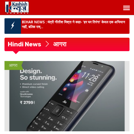
BIHAR NEWS :
मंत्री नीतीश मिश्रा ने कहा- ‘हर घर तिरंगा’ केवल एक अभियान
नहीं, बल्कि राष्...
BIHAR NEWS :
मंत्री दीपक प्रकाश ने पूर्णिया में निर्माणाधीन पंचायत सरकार भवन
का किया निर...
Hindi News
आगरा
BIG NEWS :
मधेपुरा में MDM खाने से 5 दर्जन बच्चों की तबीयत बिगड़ी, CHC
गम्हरिया में भ...
आगरा
दर्दनाक हादसा :
पूर्णिया में धार में डूबने से 2 चचेरी बहनों की मौत, परिजनों में मातम...
बिहार में गंगा-गंडक पर बनेंगे 16 नए जेटी :
यात्रियों और माल की आवाजाही आसान, जल
परिवहन से कारोबार को मिलेगी नई रफ्तार...
BIHAR NEWS :
मुख्यमंत्री ने पशुपालकों और मछली पालकों को दी बड़ी सौगात -
बिहार को मिला पह...