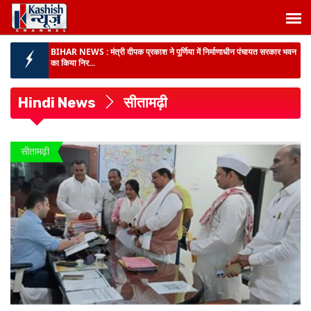
BIHAR NEWS :
मंत्री दीपक प्रकाश ने पूर्णिया में निर्माणाधीन पंचायत सरकार भवन
का किया निर...
BIG NEWS :
मधेपुरा में MDM खाने से 5 दर्जन बच्चों की तबीयत बिगड़ी, CHC
गम्हरिया में भ...
Hindi News
सीतामढ़ी
दर्दनाक हादसा :
पूर्णिया में धार में डूबने से 2 चचेरी बहनों की मौत, परिजनों में मातम...
बिहार में गंगा-गंडक पर बनेंगे 16 नए जेटी :
यात्रियों और माल की आवाजाही आसान, जल
सीतामढ़ी
परिवहन से कारोबार को मिलेगी नई रफ्तार...
BIHAR NEWS :
मुख्यमंत्री ने पशुपालकों और मछली पालकों को दी बड़ी सौगात -
बिहार को मिला पह...
BIHAR NEWS :
मंत्री नीतीश मिश्रा ने कहा- ‘हर घर तिरंगा’ केवल एक अभियान
नहीं, बल्कि राष्...