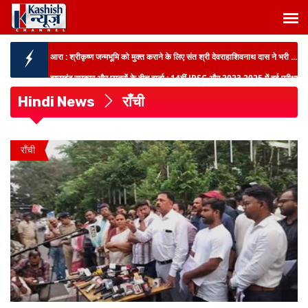
झारखंड सरकार और छात्रों के बीच वार्ता :
14वीं JPSC और 2023,2025 में हुई परीक्षा
रद्द करने पर बनी सहमति...
विश्व आदिवासी दिवस :
सरायकेला में सांसद जोबा माझी ने जल, जंगल, जमीन की रक्षा के
लिए एकजुट रहने क...
Hindi News
राँची
चतुर्थ राष्ट्रीय अंगदान दिवस :
अंगदान के प्रति जनजागरण के लिए चलाया जायेगा
व्यापक अभियान-सम्राट चौधरी...
बिहार के सरकारी स्कूलों में बड़ा बदलाव :
73 हजार विद्यालयों के लिए ‘मेरा विद्यालय,मेरा
राँची
स्वाभिमान’पोर्टल,146 मॉडल स्क...
कल्लू के भक्ति गीतों पर झूमे कांवरिया :
कशिश न्यूज़ की खास पेशकश ‘चल कांवरिया
शिव के धाम’ में गूंजा हर-हर महादेव...
आरा :
श्रीकृष्ण जन्मभूमि को मुक्त कराने के लिए संत श्री देवराहाशिवनाथ दास ने भरी ...