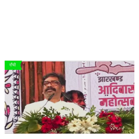
राँची