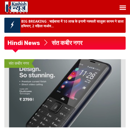
BIG BREAKING :
चाईबासा में 10 लाख के इनामी नक्सली सालुका कायम ने डाला
हथियार, 2 महिला माओव...
रांची में 77 वां वन महोत्सव का आयोजन :
सीएम हेमन्त ने खेलगांव परिसर में किया
पौधरोपण, लोगों से कहा- आप सभी एक-एक फ...
Hindi News
संत कबीर नगर
JHARKHAND NEWS :
SIR-2026 को लेकर लातेहार DC ने वोटरों से की
अपील, कहा- मतदाता सूची में नाम...
BIHAR NEWS :
राजस्व मंत्री दिलीप जायसवाल का अधिकारियों को अल्टीमेटम,
संत कबीर नगर
अब हर 15 दिन में हो...
BIG BREAKING :
AEDO परीक्षा सेटिंग मामले में EOU की बड़ी कार्रवाई, दो और
गिरफ्तार...
BIHAR NEWS :
पटना के सभी वार्डों में डोर-टू-डोर सेवा बहाल, शुक्रवार तक लगभग
9800 टन कचरे...