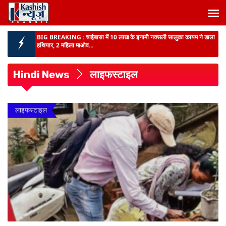
रांची में 77 वां वन महोत्सव का आयोजन :
सीएम हेमन्त ने खेलगांव परिसर में किया
पौधरोपण, लोगों से कहा- आप सभी एक-एक फ...
JHARKHAND NEWS :
SIR-2026 को लेकर लातेहार DC ने वोटरों से की
अपील, कहा- मतदाता सूची में नाम...
Hindi News
लाइफस्टाइल
BIHAR NEWS :
राजस्व मंत्री दिलीप जायसवाल का अधिकारियों को अल्टीमेटम,
अब हर 15 दिन में हो...
BIG BREAKING :
AEDO परीक्षा सेटिंग मामले में EOU की बड़ी कार्रवाई, दो और
लाइफस्टाइल
गिरफ्तार...
BIHAR NEWS :
पटना के सभी वार्डों में डोर-टू-डोर सेवा बहाल, शुक्रवार तक लगभग
9800 टन कचरे...
BIG BREAKING :
चाईबासा में 10 लाख के इनामी नक्सली सालुका कायम ने डाला
हथियार, 2 महिला माओव...