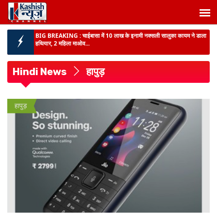
BIG BREAKING :
चाईबासा में 10 लाख के इनामी नक्सली सालुका कायम ने डाला
हथियार, 2 महिला माओव...
रांची में 77 वां वन महोत्सव का आयोजन :
सीएम हेमन्त ने खेलगांव परिसर में किया
पौधरोपण, लोगों से कहा- आप सभी एक-एक फ...
Hindi News
हापुड़
JHARKHAND NEWS :
SIR-2026 को लेकर लातेहार DC ने वोटरों से की
अपील, कहा- मतदाता सूची में नाम...
BIHAR NEWS :
राजस्व मंत्री दिलीप जायसवाल का अधिकारियों को अल्टीमेटम,
हापुड़
अब हर 15 दिन में हो...
BIG BREAKING :
AEDO परीक्षा सेटिंग मामले में EOU की बड़ी कार्रवाई, दो और
गिरफ्तार...
BIHAR NEWS :
पटना के सभी वार्डों में डोर-टू-डोर सेवा बहाल, शुक्रवार तक लगभग
9800 टन कचरे...