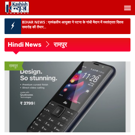
BIHAR NEWS :
प्रमंडलीय आयुक्त ने पटना के गांधी मैदान में स्वतंत्रता दिवस
समारोह की तैयार...
BIHAR NEWS :
अत्याधुनिक चिकित्सा अवसंरचना से बिहार में गंभीर एवं जटिल रोगों
के उपचार को ...
Hindi News
रामपुर
राजद में संगठनात्मक सर्जरी :
सभी इकाइयां भंग, हालिया अंदरूनी विवाद के बीच नेतृत्व ने
लिया बड़ा फैसला, पु...
पूर्णिया में SVU की बड़ी कार्रवाई :
बिजली विभाग के जेई समेत तीन लोग 10 हजार रुपये
रामपुर
रिश्वत लेते रंगेहाथ गिरफ्तार...
कांग्रेस सेवा दल ने सम्राट सरकार को घेरा :
24वें दिन सीतामढ़ी के गांधी मैदान में
महाआंदोलन, धरना के बाद डीएम को सौंपा ...
BIG BREAKING :
बिहार के 11 डीआईजी जाएंगे हैदराबाद, राष्ट्रीय पुलिस अकादमी
में मिड करियर ट्...