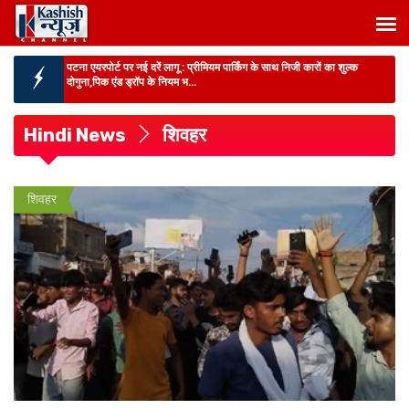
पटना एयरपोर्ट पर नई दरें लागू :
प्रीमियम पार्किंग के साथ निजी कारों का शुल्क
दोगुना,पिक एंड ड्रॉप के नियम भ...
बिहार में राशन कार्ड महाअभियान तेज :
13 अगस्त तक 11 लाख नए कार्ड बनेंगे,15
अगस्त तक पात्र परिवारों को मिलेगा लाभ...
Hindi News
शिवहर
BIHAR NEWS :
प्रीमियम पार्किंग के साथ पटना एयरपोर्ट पर नई दरें लागू, निजी
कारों का शुल्क...
BIG BREAKING :
पटना-सरमेरा NH पर भीषण सड़क हादसा, ट्रक ने ऑटो को
शिवहर
रौंदा, एक ही परिवार के 3 ...
BIG NEWS :
मुंगेर में ED की बड़ी कार्रवाई, करोड़ों की निवेश धोखाधड़ी मामले में
छापेमार...
BIHAR NEWS :
पाटलिपुत्र ग्रीनफील्ड टाउनशिप बनेगी निवेश और रोजगार का
नया केंद्र, IT से ले...