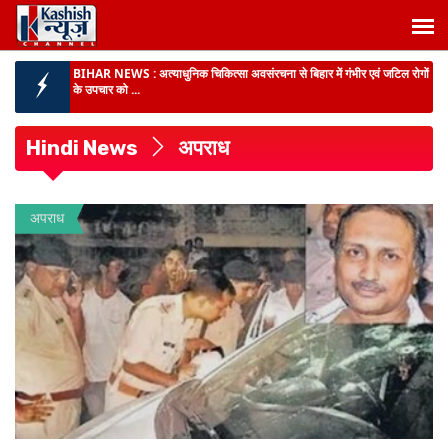
BIHAR NEWS :
अत्याधुनिक चिकित्सा अवसंरचना से बिहार में गंभीर एवं जटिल रोगों
के उपचार को ...
राजद में संगठनात्मक सर्जरी :
सभी इकाइयां भंग, हालिया अंदरूनी विवाद के बीच नेतृत्व ने
लिया बड़ा फैसला, पु...
Hindi News
अपराध
पूर्णिया में SVU की बड़ी कार्रवाई :
बिजली विभाग के जेई समेत तीन लोग 10 हजार रुपये
रिश्वत लेते रंगेहाथ गिरफ्तार...
कांग्रेस सेवा दल ने सम्राट सरकार को घेरा :
24वें दिन सीतामढ़ी के गांधी मैदान में
अपराध
महाआंदोलन, धरना के बाद डीएम को सौंपा ...
BIG BREAKING :
बिहार के 11 डीआईजी जाएंगे हैदराबाद, राष्ट्रीय पुलिस अकादमी
में मिड करियर ट्...
BIHAR NEWS :
प्रमंडलीय आयुक्त ने पटना के गांधी मैदान में स्वतंत्रता दिवस
समारोह की तैयार...