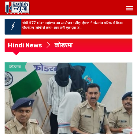
रांची में 77 वां वन महोत्सव का आयोजन :
सीएम हेमन्त ने खेलगांव परिसर में किया
पौधरोपण, लोगों से कहा- आप सभी एक-एक फ...
JHARKHAND NEWS :
SIR-2026 को लेकर लातेहार DC ने वोटरों से की
अपील, कहा- मतदाता सूची में नाम...
Hindi News
कोडरमा
BIHAR NEWS :
राजस्व मंत्री दिलीप जायसवाल का अधिकारियों को अल्टीमेटम,
अब हर 15 दिन में हो...
BIG BREAKING :
AEDO परीक्षा सेटिंग मामले में EOU की बड़ी कार्रवाई, दो और
कोडरमा
गिरफ्तार...
BIHAR NEWS :
पटना के सभी वार्डों में डोर-टू-डोर सेवा बहाल, शुक्रवार तक लगभग
9800 टन कचरे...
BIG BREAKING :
चाईबासा में 10 लाख के इनामी नक्सली सालुका कायम ने डाला
हथियार, 2 महिला माओव...