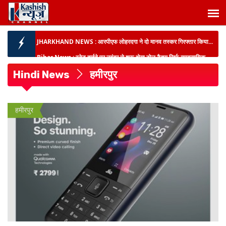
JHARKHAND NEWS :
आरपीएफ लोहरदगा ने दो मानव तस्कर गिरफ्तार किया...
Bihar News :
स्टेट हाईवे पर नवंबर से शुरू होगा टोल टैक्स,सिर्फ व्यावसायिक
वाहनों से होगी...
Hindi News
हमीरपुर
विश्व स्तनपान सप्ताह 2026 :
बोकारो स्थित मुस्कान हॉस्पिटल में सेमिनार, नवजात के
बेहतर स्वास्थ्य के लिए ...
Jharkhand News :
नहीं मिल रही छात्रवृत्ति,अधर में लटका छात्रों का भविष्य...
हमीरपुर
BIHAR NEWS :
पटना HC ने न्यायिक अकादमी के पास अतिक्रमण मामले पर की
सुनवाई, राज्य सरकार स...
BIG BREAKING :
बिहार में 51,600 करोड़ के निवेश पर हुए MOU,स्टील हब
बनाने की तैयारी तेज...