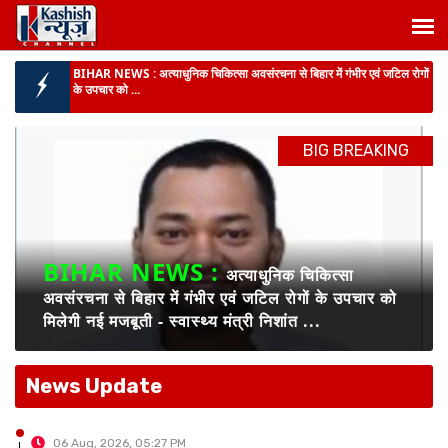
BIHAR NEWS :
अत्याधुनिक चिकित्सा अवसंरचना से बिहार में गंभीर एवं जटिल रोगों
के उपचार को ...
राजद में संगठनात्मक सर्जरी :
सभी इकाइयां भंग, हालिया अंदरूनी विवाद के बीच नेतृत्व ने
लिया बड़ा फैसला, पु...
BIG BREAKING
पूर्णिया में SVU की बड़ी कार्रवाई :
बिजली विभाग के जेई समेत तीन लोग 10 हजार रुपये
रिश्वत लेते रंगेहाथ गिरफ्तार...
कांग्रेस सेवा दल ने सम्राट सरकार को घेरा :
24वें दिन सीतामढ़ी के गांधी मैदान में
महाआंदोलन, धरना के बाद डीएम को सौंपा ...
BIG BREAKING :
बिहार के 11 डीआईजी जाएंगे हैदराबाद, राष्ट्रीय पुलिस अकादमी
BIHAR NEWS :
अत्याधुनिक चिकित्सा
में मिड करियर ट्...
अवसंरचना से बिहार में गंभीर एवं जटिल रोगों के उपचार को
BIHAR NEWS :
प्रमंडलीय आयुक्त ने पटना के गांधी मैदान में स्वतंत्रता दिवस
मिलेगी नई मजबूती - स्वास्थ्य मंत्री निशांत ...
समारोह की तैयार...
News Update
06 Aug, 2026, 04:35 PM