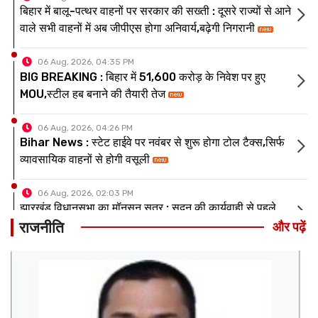
BIG BREAKING : बिहार में 51,600 करोड़ के निवेश पर हुए
MOU,स्टील हब बनाने की तैयारी तेज
06 Aug, 2026, 04:26 PM
Bihar News : स्टेट हाईवे पर नवंबर से शुरू होगा टोल टैक्स,सिर्फ
व्यावसायिक वाहनों से होगी वसूली
06 Aug, 2026, 02:03 PM
झारखंड विधानसभा का मॉनसून सत्र : सदन की कार्यवाही से पहले
JPSC-JSSC पर हंगामा,शोक प्रकाश के बाद स्थगित
06 Aug, 2026, 01:14 PM
पटना एयरपोर्ट पर नई दरें लागू : प्रीमियम पार्किंग के साथ निजी कारों
का शुल्क दोगुना,पिक एंड ड्रॉप के नियम भी बदले
राजनीति
और पढ़ें
06 Aug, 2026, 05:47 PM
भारत-नेपाल सीमा पर हाई अलर्ट : अररिया बॉर्डर सील,सुरक्षा एजेंसियां
सतर्क,आम जनजीवन प्रभावित,चौकसी बढ़ी