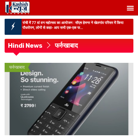
रांची में 77 वां वन महोत्सव का आयोजन :
सीएम हेमन्त ने खेलगांव परिसर में किया
पौधरोपण, लोगों से कहा- आप सभी एक-एक फ...
JHARKHAND NEWS :
SIR-2026 को लेकर लातेहार DC ने वोटरों से की
अपील, कहा- मतदाता सूची में नाम...
Hindi News
फर्रुखाबाद
BIHAR NEWS :
राजस्व मंत्री दिलीप जायसवाल का अधिकारियों को अल्टीमेटम,
अब हर 15 दिन में हो...
BIG BREAKING :
AEDO परीक्षा सेटिंग मामले में EOU की बड़ी कार्रवाई, दो और
फर्रुखाबाद
गिरफ्तार...
BIHAR NEWS :
पटना के सभी वार्डों में डोर-टू-डोर सेवा बहाल, शुक्रवार तक लगभग
9800 टन कचरे...
BIG BREAKING :
चाईबासा में 10 लाख के इनामी नक्सली सालुका कायम ने डाला
हथियार, 2 महिला माओव...