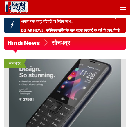
BIHAR NEWS :
प्रीमियम पार्किंग के साथ पटना एयरपोर्ट पर नई दरें लागू, निजी
कारों का शुल्क...
BIG BREAKING :
पटना-सरमेरा NH पर भीषण सड़क हादसा, ट्रक ने ऑटो को
रौंदा, एक ही परिवार के 3 ...
Hindi News
सोनभद्र
बिहार में शिक्षक स्थानांतरण प्रक्रिया तेज :
61,558 आवेदन प्राप्त,7 अगस्त से
समितियों की बैठकें,सितंबर में 3 चरणों में त...
JHARKHAND NEWS :
श्रावणी मेला 2026: आठवें दिन उमड़ा आस्था का सैलाब,
सोनभद्र
गूंजा 'बोल बम' का जयघोष...
BIHAR NEWS :
पाटलिपुत्र ग्रीनफील्ड टाउनशिप बनेगी निवेश और रोजगार का
नया केंद्र, IT से ले...
बिहार में राशन कार्ड महाअभियान तेज :
13 अगस्त तक 11 लाख नए कार्ड बनेंगे,15
अगस्त तक पात्र परिवारों को मिलेगा लाभ...