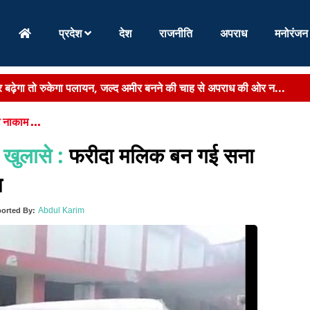
प्रदेश
देश
राजनीति
अपराध
मनोरंजन
र बढ़ेगा तो रुकेगा पलायन, जल्द अमीर बनने की चाह से अपराध की ओर न...
वस्था को लेकर दिल्ली में अहम बैठक...
 नाकाम ...
ों की रोशनी बची, IGIMS में लेजर इलाज से मां के चेहर...
 खुलासे :
फरीदा मलिक बन गई सना
ह में छात्रों का हंगामा, डिग्री मंच से देने ...
म
 पर खनन बंद,सरकार को 153 करोड़ का राजस्व नुकसान...
Abdul Karim
orted By:
 लाख रुपये, बिहार पर्यटन विभाग ने इंफ्लुएंसर्स के लिए शुरू की प्रतिय...