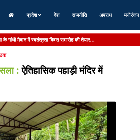
प्रदेश
देश
राजनीति
अपराध
मनोरंजन
 के गांधी मैदान में स्वतंत्रता दिवस समारोह की तैयार...
रचना से बिहार में गंभीर एवं जटिल रोगों के उपचार को ...
बैठक
 हालिया अंदरूनी विवाद के बीच नेतृत्व ने लिया बड़ा फैसला, पु...
ैसला :
ऐतिहासिक पहाड़ी मंदिर में
 के जेई समेत तीन लोग 10 हजार रुपये रिश्वत लेते रंगेहाथ गिरफ्तार...
4वें दिन सीतामढ़ी के गांधी मैदान में महाआंदोलन, धरना के बाद डीएम को सौंपा ...
एंगे हैदराबाद, राष्ट्रीय पुलिस अकादमी में मिड करियर ट्...