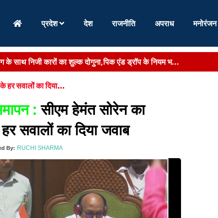
प्रदेश
देश
राजनीति
अपराध
मनोरंजन
्त तक 11 लाख नए कार्ड बनेंगे,15 अगस्त तक पात्र परिवारों को मिलेगा लाभ...
पटना एयरपोर्ट पर नई दरें लागू, निजी कारों का शुल्क...
ष के हर सवालों का दिया...
ीषण सड़क हादसा, ट्रक ने ऑटो को रौंदा, एक ही परिवार के 3 ...
समापन :
सीएम हेमंत सोरेन का
,558 आवेदन प्राप्त,7 अगस्त से समितियों की बैठकें,सितंबर में 3 चरणों में त...
के हर सवालों का दिया जवाब
ाउनशिप बनेगी निवेश और रोजगार का नया केंद्र, IT से ले...
RUCHI SHARMA
ed By:
किंग के साथ निजी कारों का शुल्क दोगुना,पिक एंड ड्रॉप के नियम भ...