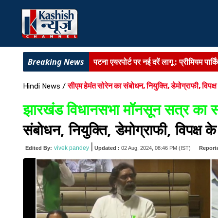
बिहार में राशन कार्ड महाअभियान तेज :
13 अगस
BIHAR NEWS :
प्रीमियम पार्किंग के साथ 
सीएम हेमंत सोरेन का संबोधन, नियुक्ति, डेमोग्राफी, विपक्
Hindi News
/
BIG BREAKING :
पटना-सरमेरा NH पर भ
झारखंड विधानसभा मॉनसून सत्र का 
बिहार में शिक्षक स्थानांतरण प्रक्रिया तेज :
61
संबोधन, नियुक्ति, डेमोग्राफी, विपक्ष 
BIHAR NEWS :
पाटलिपुत्र ग्रीनफील्ड ट
|
vivek pandey
Edited By:
Updated :
02 Aug, 2024, 08:46 PM
(IST)
Report
पटना एयरपोर्ट पर नई दरें लागू :
प्रीमियम पार्