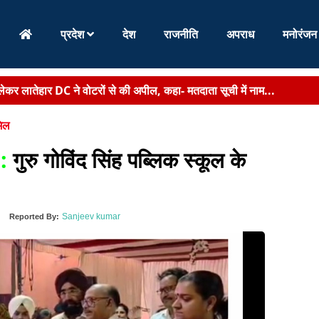
प्रदेश
देश
राजनीति
अपराध
मनोरंजन
र लातेहार DC ने वोटरों से की अपील, कहा- मतदाता सूची में नाम...
सवाल का अधिकारियों को अल्टीमेटम, अब हर 15 दिन में हो...
मिल
ामले में EOU की बड़ी कार्रवाई, दो और गिरफ्तार...
 :
गुरु गोविंद सिंह पब्लिक स्कूल के
 डोर-टू-डोर सेवा बहाल, शुक्रवार तक लगभग 9800 टन कचरे...
के इनामी नक्सली सालुका कायम ने डाला हथियार, 2 महिला माओव...
Sanjeev kumar
Reported By:
 हेमन्त ने खेलगांव परिसर में किया पौधरोपण, लोगों से कहा- आप सभी एक-एक फ..