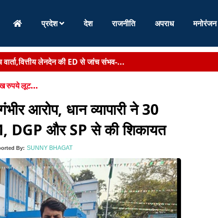
प्रदेश
देश
राजनीति
अपराध
मनोरंजन
ार्ता,वित्तीय लेनदेन की ED से जांच संभव-...
र प्रसाद,उमाकांत रजक और श्वेता सिंह ने किया उद्घाटन,जल, जंगल ...
ख रुपये लूट...
ें 6 बड़ी परीक्षाओं में धांधली,500 से ज्यादा गिरफ्तार फिर भी आरोपि...
ंभीर आरोप, धान व्यापारी ने 30
ीतन राम मांझी ने गुजरात मॉडल लागू करने की मांग दोहराई, NCAER रिपोर्ट से बह
 CM, DGP और SP से की शिकायत
ाल और सीएम ने किया उद्घाटन,छात्र आंदोलन पर मुख्यमंत्री का बड़ा संदेश,...
SUNNY BHAGAT
orted By:
िमी दूर पहुंची प्रेमिका,पुलिस की मौजूदगी मे...