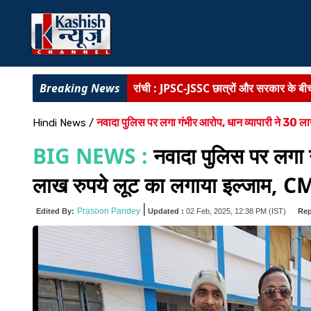
रांची :
JPSC-JSSC छात्रों और सरकार के बीच व
बोकारो में आदिवासी महोत्सव :
मंत्री योगेंद्
नवादा पुलिस पर लगा गंभीर आरोप, धान व्यापारी ने 30 ला
Hindi News
/
बिहार में पेपर लीक का बड़ा खुलासा :
9 सालों म
BIG NEWS :
नवादा पुलिस पर लगा ग
बिहार में शराबबंदी पर फिर गरमाई सियासत :
ज
लाख रुपये लूट का लगाया इल्जाम,
रांची में आदिवासी महोत्सव का आगाज :
राज्यप
|
Prasoon Pandey
Edited By:
Updated :
02 Feb, 2025, 12:38 PM
(IST)
Rep
औरंगाबाद :
सिपाही के शादी से इनकार पर 250 क