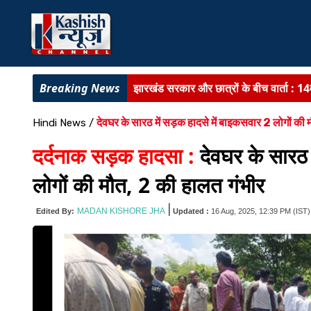
झारखंड सरकार और छात्रों के बीच वार्ता :
14व
विश्व आदिवासी दिवस :
सरायकेला में सांसद ज
देवघर के सारठ में सड़क हादसे में बाइकसवार 2 लोगों की 
Hindi News
/
चतुर्थ राष्ट्रीय अंगदान दिवस :
अंगदान के प्र
दर्दनाक सड़क हादसा :
देवघर के सारठ 
बिहार के सरकारी स्कूलों में बड़ा बदलाव :
73 ह
लोगों की मौत, 2 की हालत गंभीर
कल्लू के भक्ति गीतों पर झूमे कांवरिया :
कशिश न
|
MADAN KISHORE JHA
Edited By:
Updated :
16 Aug, 2025, 12:39 PM
(IST)
आरा :
श्रीकृष्ण जन्मभूमि को मुक्त कराने के ल