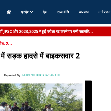
प्रदेश
देश
राजनीति
अपराध
मनोरंजन
ीं JPSC और 2023,2025 में हुई परीक्षा रद्द करने पर बनी सहमति...
ोबा माझी ने जल, जंगल, जमीन की रक्षा के लिए एकजुट रहने क...
मौत, 2...
ति जनजागरण के लिए चलाया जायेगा व्यापक अभियान-सम्राट चौधरी...
में सड़क हादसे में बाइकसवार 2
जार विद्यालयों के लिए ‘मेरा विद्यालय,मेरा स्वाभिमान’पोर्टल,146 मॉडल स्क...
्यूज़ की खास पेशकश ‘चल कांवरिया शिव के धाम’ में गूंजा हर-हर महादेव...
MUKESH BHOKTA SARATH
Reported By:
िए संत श्री देवराहाशिवनाथ दास ने भरी ...