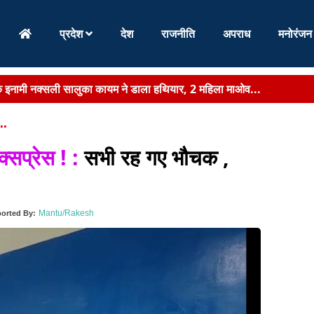
प्रदेश
देश
राजनीति
अपराध
मनोरंजन
के इनामी नक्सली सालुका कायम ने डाला हथियार, 2 महिला माओव...
 हेमन्त ने खेलगांव परिसर में किया पौधरोपण, लोगों से कहा- आप सभी एक-एक फ..
..
र लातेहार DC ने वोटरों से की अपील, कहा- मतदाता सूची में नाम...
क्सप्रेस ! :
सभी रह गए भौचक ,
सवाल का अधिकारियों को अल्टीमेटम, अब हर 15 दिन में हो...
ामले में EOU की बड़ी कार्रवाई, दो और गिरफ्तार...
Mantu/Rakesh
orted By:
 डोर-टू-डोर सेवा बहाल, शुक्रवार तक लगभग 9800 टन कचरे...