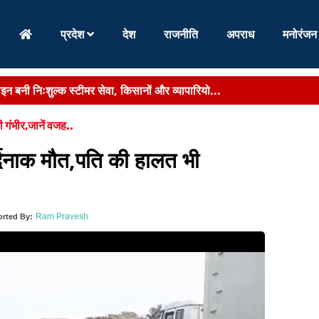
प्रदेश
देश
राजनीति
अपराध
मनोरंजन
 दस्तावेजों का अब आसानी से होगा देवनागरी में अनुवाद...
की समस्याओं की दिशा में सरकार बातचीत करने को है तैयार...
ी गंभीर,जानें वजह..
ं-धसान,छाताबाद में कई घर जमींदोज, 12 से ज्यादा घायल...
दर्दनाक मौत,पति की हालत भी
सृजन के लक्ष्य पर विभागों से मांगी गई रिपोर्ट...
हुंची मखाने की खुशहाली, किसानों के लिए खुले नए अवसर ...
Ram Pravesh
rted By:
ाइन बनी निःशुल्क स्टीमर सेवा, किसानों और व्यापारियो...