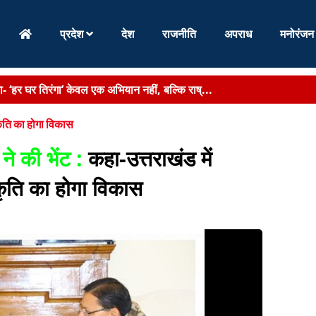
प्रदेश
देश
राजनीति
अपराध
मनोरंजन
हा- ‘हर घर तिरंगा’ केवल एक अभियान नहीं, बल्कि राष्...
र्णिया में निर्माणाधीन पंचायत सरकार भवन का किया निर...
्कृति का होगा विकास
्जन बच्चों की तबीयत बिगड़ी, CHC गम्हरिया में भ...
ने की भेंट :
कहा-उत्तराखंड में
 चचेरी बहनों की मौत, परिजनों में मातम...
्कृति का होगा विकास
्रियों और माल की आवाजाही आसान, जल परिवहन से कारोबार को मिलेगी नई रफ्ता
ं और मछली पालकों को दी बड़ी सौगात - बिहार को मिला पह...