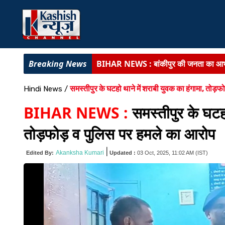
BIHAR NEWS :
बांकीपुर की जनता का आभा
BIG NEWS :
दीपक प्रकाश बने बिहार विधा
समस्तीपुर के घटहो थाने में शराबी युवक का हंगामा, तोड़फ
Hindi News
/
BIHAR NEWS :
डेहरी ईओ हत्याकांड में मुख
BIHAR NEWS :
समस्तीपुर के घटहो
लातेहार के अति सुदूरवर्ती गांव चेटर पहुंची पुल
तोड़फोड़ व पुलिस पर हमले का आरोप
BIHAR NEWS :
बिहार की कला, संस्कृति ए
|
Akanksha Kumari
Edited By:
Updated :
03 Oct, 2025, 11:02 AM
(IST)
BIHAR NEWS :
सरकारी सेवा में बैकडोर 