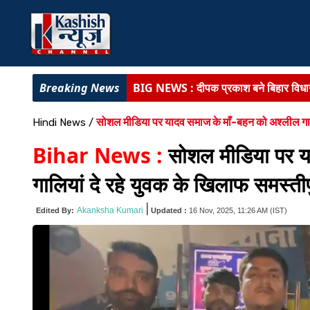
BIG NEWS :
दीपक प्रकाश बने बिहार विधा
BIHAR NEWS :
डेहरी ईओ हत्याकांड में मुख
सोशल मीडिया पर यादव समाज के माँ-बहन को अश्लील गालि
Hindi News
/
लातेहार के अति सुदूरवर्ती गांव चेटर पहुंची पुल
Bihar News :
सोशल मीडिया पर य
BIHAR NEWS :
बिहार की कला, संस्कृति ए
गालियां दे रहे युवक के खिलाफ समस्तीप
BIHAR NEWS :
सरकारी सेवा में बैकडोर 
|
Akanksha Kumari
Edited By:
Updated :
16 Nov, 2025, 11:26 AM
(IST)
BIHAR NEWS :
बांकीपुर की जनता का आभा