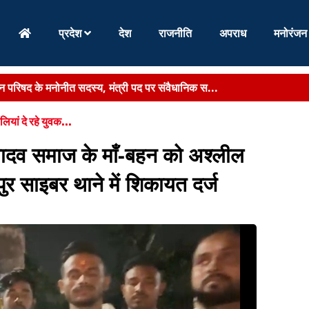
प्रदेश
देश
राजनीति
अपराध
मनोरंजन
न परिषद के मनोनीत सदस्य, मंत्री पद पर संवैधानिक स...
्यमंत्री सम्राट चौधरी से मिलीं पत्नी, स्पीडी ट्रा...
यां दे रहे युवक...
िस :
ग्रामीणों के साथ लगाया जन- चौपाल, स्थानीय समस्या सुन निपटारा का दिये 
ादव समाज के माँ-बहन को अश्लील
वं विरासत के संरक्षण-संवर्धन को नई मजबूती, राज्य मं...
ुर साइबर थाने में शिकायत दर्ज
नियुक्ति को नियमित करने का दावा लंबे समय तक काम करने...
र जताने 11 अगस्त से वार्ड-वार जनसंवाद करेंगे प्रशांत...