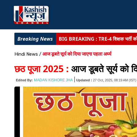
BIG BREAKING :
TRE-4 शिक्षक भर्ती को 
BIHAR NEWS :
पटना के सभी वार्डों में
आज डूबते सूर्य को दिया जाएगा पहला अर्घ्य
Hindi News
/
BIG BREAKING :
चाईबासा में 10 लाख 
छठ पूजा 2025 :
आज डूबते सूर्य को द
रांची में 77 वां वन महोत्सव का आयोजन :
सीएम
|
MADAN KISHORE JHA
Edited By:
Updated :
27 Oct, 2025, 08:19 AM
(IST)
BIG NEWS :
पटना यूनिवर्सिटी दीक्षांत समारो
BIHAR NEWS :
बिहार में 22 बालूघाटों