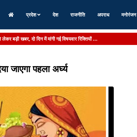
प्रदेश
देश
राजनीति
अपराध
मनोरंजन
लेकर बड़ी खबर, दो दिन में मांगी गई विषयवार रिक्तियों ...
 डोर-टू-डोर सेवा बहाल, शुक्रवार तक लगभग 9800 टन कचरे...
के इनामी नक्सली सालुका कायम ने डाला हथियार, 2 महिला माओव...
िया जाएगा पहला अर्घ्य
 हेमन्त ने खेलगांव परिसर में किया पौधरोपण, लोगों से कहा- आप सभी एक-एक फ..
ह में छात्रों का हंगामा, डिग्री मंच से देने ...
 पर खनन बंद,सरकार को 153 करोड़ का राजस्व नुकसान...