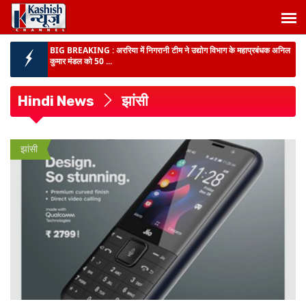
BIG BREAKING :
अररिया में निगरानी टीम ने उद्योग विभाग के महाप्रबंधक अनिल
कुमार मंडल को 50 ...
श्रावणी मेला 2026 पर वीडियो बनाएं :
जीतें 3 लाख रुपये, बिहार पर्यटन विभाग ने
इंफ्लुएंसर्स के लिए शुरू की प्रतिय...
Hindi News
झांसी
गुमशुदगी-पलायन पर CM सख्त :
बोले- रोजगार बढ़ेगा तो रुकेगा पलायन, जल्द अमीर
बनने की चाह से अपराध की ओर न...
झांसी
BIG BREAKING :
बिहार की स्वास्थ्य व्यवस्था को लेकर दिल्ली में अहम बैठक...
BIHAR NEWS :
प्री-मैच्योर बेटी की आंखों की रोशनी बची, IGIMS में लेजर इलाज
से मां के चेहर...
BIHAR NEWS :
बीजेपी के चाल, चरित्र और चेहरे पर पप्पू यादव का हमला, बोले-
अपराधियों को सम...