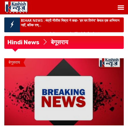
BIHAR NEWS :
मंत्री दीपक प्रकाश ने पूर्णिया में निर्माणाधीन पंचायत सरकार भवन
का किया निर...
BIG NEWS :
मधेपुरा में MDM खाने से 5 दर्जन बच्चों की तबीयत बिगड़ी, CHC
गम्हरिया में भ...
Hindi News
बेगूसराय
दर्दनाक हादसा :
पूर्णिया में धार में डूबने से 2 चचेरी बहनों की मौत, परिजनों में मातम...
बिहार में गंगा-गंडक पर बनेंगे 16 नए जेटी :
यात्रियों और माल की आवाजाही आसान, जल
बेगूसराय
परिवहन से कारोबार को मिलेगी नई रफ्तार...
BIHAR NEWS :
मुख्यमंत्री ने पशुपालकों और मछली पालकों को दी बड़ी सौगात -
बिहार को मिला पह...
BIHAR NEWS :
मंत्री नीतीश मिश्रा ने कहा- ‘हर घर तिरंगा’ केवल एक अभियान
नहीं, बल्कि राष्...