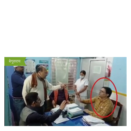
बेगूसराय