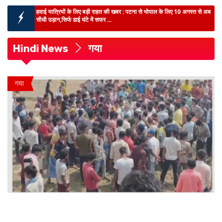
BIHAR NEWS :
भूमि-अर्जन प्राधिकरणों में बड़ी नियुक्ति, बिहार सरकार ने
सेवानिवृत्त न्यायि...
BIHAR NEWS :
16-17 अगस्त को पटना से शुरू होगा देशव्यापी मतदाता साक्षरता
अभियान...
Hindi News
गया
BIG BREAKING :
आय से अधिक संपत्ति मामले में EOU ने सहरसा के DPO के
खिलाफ घर और कार्यालय मे...
पटना में शिक्षा पर मंथन :
9-10 अगस्त को दो दिवसीय राज्यस्तरीय चिंतन शिविर, सीएम
गया
सम्राट करेंगे उद्घाटन...
BIHAR NEWS :
TTE की हर कार्रवाई कैमरे में रिकॉर्ड, दानापुर मंडल में शुरू हुआ
पायलट प्रोज...
हवाई यात्रियों के लिए बड़ी राहत की खबर :
पटना से भोपाल के लिए 10 अगस्त से अब
सीधी उड़ान,सिर्फ ढाई घंटे में सफर ...