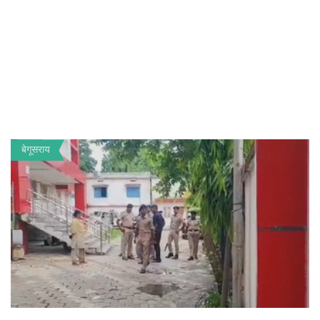
बेगूसराय