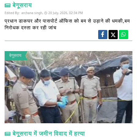
बेगूसराय
Edited By:
archana singh,
20 July, 2026, 02:34 PM
प्रधान डाकघर और पासपोर्ट ऑफिस को बम से उड़ाने की धमकी,बम
निरोधक दस्ता कर रही जांच
बेगूसराय
बेगूसराय में जमीन विवाद में हत्या