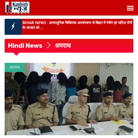
BIHAR NEWS :
अत्याधुनिक चिकित्सा अवसंरचना से बिहार में गंभीर एवं जटिल रोगों
के उपचार को ...
राजद में संगठनात्मक सर्जरी :
सभी इकाइयां भंग, हालिया अंदरूनी विवाद के बीच नेतृत्व ने
लिया बड़ा फैसला, पु...
पूर्णिया में SVU की बड़ी कार्रवाई :
बिजली विभाग के जेई समेत तीन लोग 10 हजार रुपये
रिश्वत लेते रंगेहाथ गिरफ्तार...
Hindi News
अपराध
कांग्रेस सेवा दल ने सम्राट सरकार को घेरा :
24वें दिन सीतामढ़ी के गांधी मैदान में
महाआंदोलन, धरना के बाद डीएम को सौंपा ...
अपराध
BIG BREAKING :
बिहार के 11 डीआईजी जाएंगे हैदराबाद, राष्ट्रीय पुलिस अकादमी
में मिड करियर ट्...
BIHAR NEWS :
प्रमंडलीय आयुक्त ने पटना के गांधी मैदान में स्वतंत्रता दिवस
समारोह की तैयार...