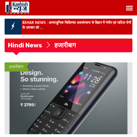
BIHAR NEWS :
अत्याधुनिक चिकित्सा अवसंरचना से बिहार में गंभीर एवं जटिल रोगों
के उपचार को ...
राजद में संगठनात्मक सर्जरी :
सभी इकाइयां भंग, हालिया अंदरूनी विवाद के बीच नेतृत्व ने
लिया बड़ा फैसला, पु...
Hindi News
हजारीबाग
पूर्णिया में SVU की बड़ी कार्रवाई :
बिजली विभाग के जेई समेत तीन लोग 10 हजार रुपये
रिश्वत लेते रंगेहाथ गिरफ्तार...
कांग्रेस सेवा दल ने सम्राट सरकार को घेरा :
24वें दिन सीतामढ़ी के गांधी मैदान में
हजारीबाग
महाआंदोलन, धरना के बाद डीएम को सौंपा ...
BIG BREAKING :
बिहार के 11 डीआईजी जाएंगे हैदराबाद, राष्ट्रीय पुलिस अकादमी
में मिड करियर ट्...
BIHAR NEWS :
प्रमंडलीय आयुक्त ने पटना के गांधी मैदान में स्वतंत्रता दिवस
समारोह की तैयार...