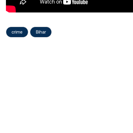
crime
Bihar