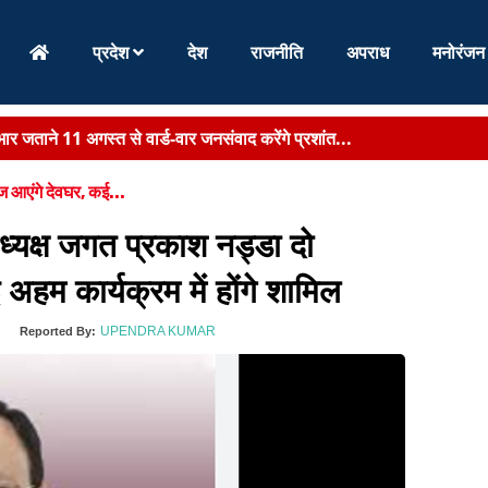
प्रदेश
देश
राजनीति
अपराध
मनोरंजन
न परिषद के मनोनीत सदस्य, मंत्री पद पर संवैधानिक स...
्यमंत्री सम्राट चौधरी से मिलीं पत्नी, स्पीडी ट्रा...
 आएंगे देवघर, कई...
िस :
ग्रामीणों के साथ लगाया जन- चौपाल, स्थानीय समस्या सुन निपटारा का दिये 
्यक्ष जगत प्रकाश नड्डा दो
वं विरासत के संरक्षण-संवर्धन को नई मजबूती, राज्य मं...
हम कार्यक्रम में होंगे शामिल
नियुक्ति को नियमित करने का दावा लंबे समय तक काम करने...
UPENDRA KUMAR
)
Reported By:
र जताने 11 अगस्त से वार्ड-वार जनसंवाद करेंगे प्रशांत...