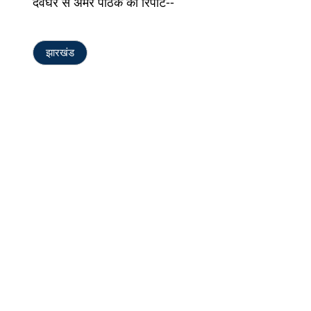
देवघर से अमर पाठक की रिपोर्ट--
झारखंड