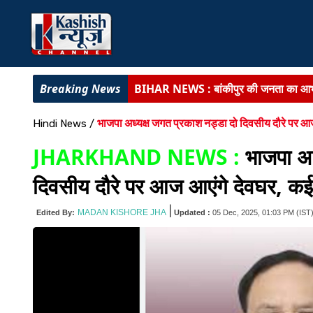
BIG NEWS :
दीपक प्रकाश बने बिहार विधा
BIHAR NEWS :
डेहरी ईओ हत्याकांड में मुख
भाजपा अध्यक्ष जगत प्रकाश नड्डा दो दिवसीय दौरे पर आज
Hindi News
/
लातेहार के अति सुदूरवर्ती गांव चेटर पहुंची पुल
JHARKHAND NEWS :
भाजपा अध
BIHAR NEWS :
बिहार की कला, संस्कृति ए
दिवसीय दौरे पर आज आएंगे देवघर, कई अ
BIHAR NEWS :
सरकारी सेवा में बैकडोर 
|
MADAN KISHORE JHA
Edited By:
Updated :
05 Dec, 2025, 01:03 PM
(IST
BIHAR NEWS :
बांकीपुर की जनता का आभा