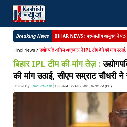
BIHAR NEWS :
प्रमंडलीय आयुक्त ने पटना
BIHAR NEWS :
अत्याधुनिक चिकित्सा अवसं
उद्योगपति अनिल अग्रवाल ने IPL टीम देने की मांग उठाई,
Hindi News
/
राजद में संगठनात्मक सर्जरी :
सभी इकाइयां भंग,
बिहार IPL टीम की मांग तेज़ :
उद्योगप
पूर्णिया में SVU की बड़ी कार्रवाई :
बिजली विभाग
की मांग उठाई, सीएम सम्राट चौधरी ने
कांग्रेस सेवा दल ने सम्राट सरकार को घेरा :
2
|
Ravi Prakash
Edited By:
Updated :
22 May, 2026, 02:32 PM
(IST)
BIG BREAKING :
बिहार के 11 डीआईजी जा