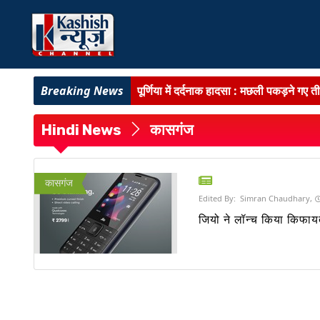
पूर्णिया में दर्दनाक हादसा :
मछली पकड़ने गए तीन
बिहार शिक्षा व्यवस्था में बड़े बदलाव :
गुणवत्ताप
Hindi News
कासगंज
लालू यादव से मिले TMC सांसद शत्रुघ्न सिन्ह
बिहार में चीनी उद्योग को बड़ी बढ़त :
809 लाख क
कासगंज
Edited By:
Simran Chaudhary,
पटना नगर निगम का बड़ा फैसला :
555 करोड़ म
जियो ने लॉन्च किया किफाय
बिहार में शराबबंदी पर बड़ा सवाल! :
NCAER रिप