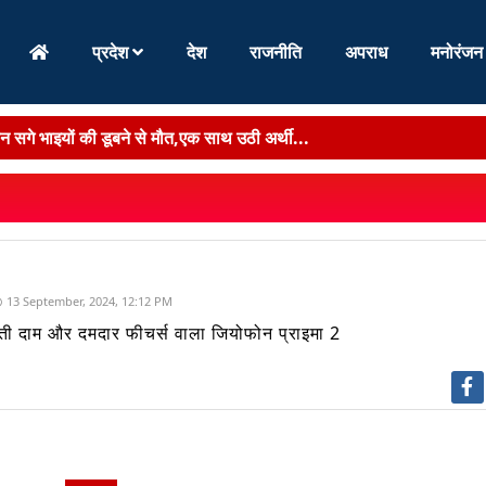
प्रदेश
देश
राजनीति
अपराध
मनोरंजन
 सगे भाइयों की डूबने से मौत,एक साथ उठी अर्थी...
ूर्ण शिक्षा,परीक्षा सुधार,AI तकनीक,विशेष शिविर और छात्र कल्याण पर ...
ा :
मुलाकात की तस्वीरें सामने आने के बाद बिहार में सियासी चर्चाएं हुई तेज...
्विंटल गन्ना पेराई का लक्ष्य,पश्चिम चंपारण को सबसे बड़ी हिस्सेदार...
13 September, 2024, 12:12 PM
ें निजी एजेंसी को जिम्मेदारी,75 वार्डों में लागू होगा नया सिस्टम...
ती दाम और दमदार फीचर्स वाला जियोफोन प्राइमा 2
ोर्ट में दावा-महिलाओं के खिलाफ हिंसा नहीं थमी,नशीली दवाओं का बढ़ा...