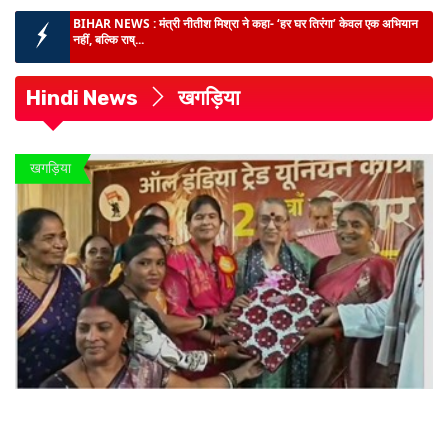
BIHAR NEWS :
मंत्री दीपक प्रकाश ने पूर्णिया में निर्माणाधीन पंचायत सरकार भवन
का किया निर...
BIG NEWS :
मधेपुरा में MDM खाने से 5 दर्जन बच्चों की तबीयत बिगड़ी, CHC
गम्हरिया में भ...
Hindi News
खगड़िया
दर्दनाक हादसा :
पूर्णिया में धार में डूबने से 2 चचेरी बहनों की मौत, परिजनों में मातम...
बिहार में गंगा-गंडक पर बनेंगे 16 नए जेटी :
यात्रियों और माल की आवाजाही आसान, जल
खगड़िया
परिवहन से कारोबार को मिलेगी नई रफ्तार...
BIHAR NEWS :
मुख्यमंत्री ने पशुपालकों और मछली पालकों को दी बड़ी सौगात -
बिहार को मिला पह...
BIHAR NEWS :
मंत्री नीतीश मिश्रा ने कहा- ‘हर घर तिरंगा’ केवल एक अभियान
नहीं, बल्कि राष्...