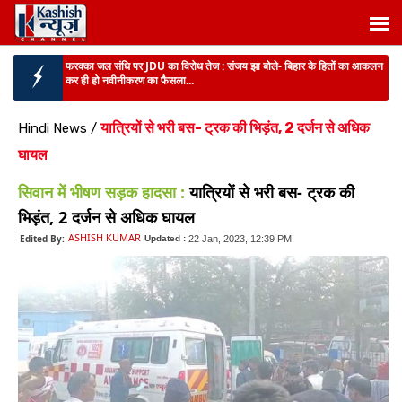
फरक्का जल संधि पर JDU का विरोध तेज :
संजय झा बोले- बिहार के हितों का आकलन
कर ही हो नवीनीकरण का फैसला...
झारखंड विधानसभा :
सदन में विपक्ष के हंगामे के बीच वित्त मंत्री ने पेश किया 8399.31
का अनुपूरक...
यात्रियों से भरी बस- ट्रक की भिड़ंत, 2 दर्जन से अधिक
Hindi News
/
BIHAR NEWS :
TTE की हर कार्रवाई कैमरे में रिकॉर्ड, दानापुर मंडल में शुरू हुआ
घायल
पायलट प्रोज...
सिवान में भीषण सड़क हादसा :
यात्रियों से भरी बस- ट्रक की
BIHAR NEWS :
मेट्रो निर्माण के लिए नया ट्रैफिक प्लान लागू,जानिए नया रूट और
डायवर्जन प्ला...
भिड़ंत, 2 दर्जन से अधिक घायल
बिहार में LPG उपभोक्ताओं के लिए जरूरी खबर :
16 अगस्त तक कर लें e-KYC, वरना
ASHISH KUMAR
Edited By:
Updated :
22 Jan, 2023, 12:39 PM
नहीं मिलेगा सिलेंडर...
बिहार में साइबर अपराध पर बड़ा एक्शन :
220 करोड़ से ज्यादा रकम होल्ड,साइबर
अपराध डीआईजी का बड़ा दावा...