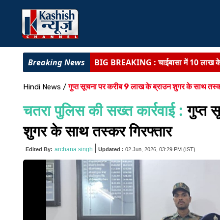
BIG BREAKING :
चाईबासा में 10 लाख 
रांची में 77 वां वन महोत्सव का आयोजन :
सीएम
गुप्त सूचना पर करीब 9 लाख के ब्राउन शुगर के साथ तस्
Hindi News
/
JHARKHAND NEWS :
SIR-2026 को लेक
चतरा पुलिस की सख्त कार्रवाई :
गुप्त
BIHAR NEWS :
राजस्व मंत्री दिलीप जाय
शुगर के साथ तस्कर गिरफ्तार
BIG BREAKING :
AEDO परीक्षा सेटिंग म
|
archana singh
Edited By:
Updated :
02 Jun, 2026, 03:29 PM
(IST)
BIHAR NEWS :
पटना के सभी वार्डों में