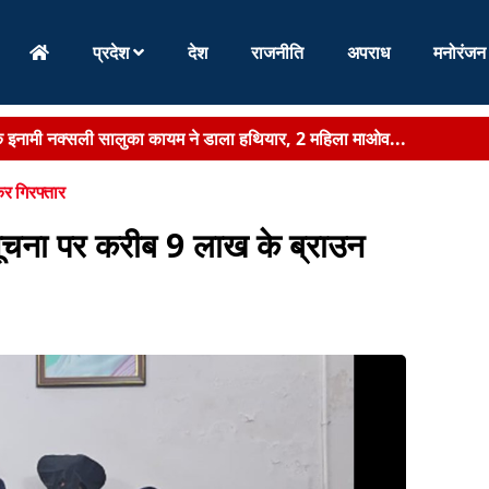
प्रदेश
देश
राजनीति
अपराध
मनोरंजन
के इनामी नक्सली सालुका कायम ने डाला हथियार, 2 महिला माओव...
 हेमन्त ने खेलगांव परिसर में किया पौधरोपण, लोगों से कहा- आप सभी एक-एक फ..
कर गिरफ्तार
र लातेहार DC ने वोटरों से की अपील, कहा- मतदाता सूची में नाम...
 सूचना पर करीब 9 लाख के ब्राउन
सवाल का अधिकारियों को अल्टीमेटम, अब हर 15 दिन में हो...
ामले में EOU की बड़ी कार्रवाई, दो और गिरफ्तार...
 डोर-टू-डोर सेवा बहाल, शुक्रवार तक लगभग 9800 टन कचरे...