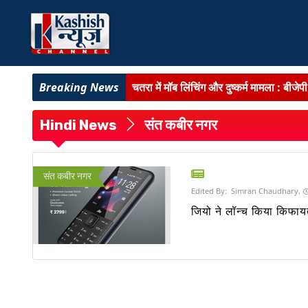
झारखंड विधानसभा का मानसून सत्र :
दूसरे 
BIG BREAKING :
बिहार के 11 डीआईजी जा
Hindi News
संत कबीर नगर
BIHAR NEWS :
प्रमंडलीय आयुक्त ने पटना
BIHAR NEWS :
अत्याधुनिक चिकित्सा अवसं
संत कबीर नगर
Edited By:
Simran Chaudhary,
चतरा मॉब लिंचिंग मामला :
एसपी ने की बड़ी कार
जियो ने लॉन्च किया किफाय