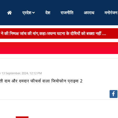
प्रदेश
देश
राजनीति
अपराध
मनोरंजन
दिन सदन के बाहर विपक्ष का प्रदर्शन,JPSC धांधली को लेकर हंगामा...
एंगे हैदराबाद, राष्ट्रीय पुलिस अकादमी में मिड करियर ट्...
 के गांधी मैदान में स्वतंत्रता दिवस समारोह की तैयार...
रचना से बिहार में गंभीर एवं जटिल रोगों के उपचार को ...
13 September, 2024, 12:12 PM
्रवाई, 2 दारोगा समेत 4 पुलिसकर्मी सस्पेंड...
ती दाम और दमदार फीचर्स वाला जियोफोन प्राइमा 2