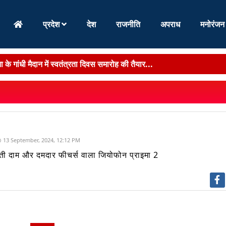
प्रदेश
देश
राजनीति
अपराध
मनोरंजन
रचना से बिहार में गंभीर एवं जटिल रोगों के उपचार को ...
 हालिया अंदरूनी विवाद के बीच नेतृत्व ने लिया बड़ा फैसला, पु...
 के जेई समेत तीन लोग 10 हजार रुपये रिश्वत लेते रंगेहाथ गिरफ्तार...
4वें दिन सीतामढ़ी के गांधी मैदान में महाआंदोलन, धरना के बाद डीएम को सौंपा ...
13 September, 2024, 12:12 PM
एंगे हैदराबाद, राष्ट्रीय पुलिस अकादमी में मिड करियर ट्...
ती दाम और दमदार फीचर्स वाला जियोफोन प्राइमा 2
 के गांधी मैदान में स्वतंत्रता दिवस समारोह की तैयार...