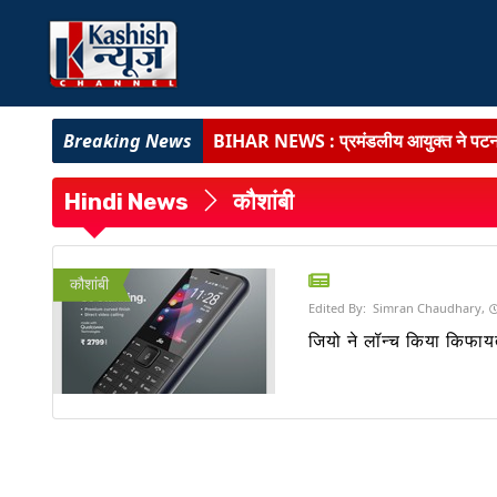
BIHAR NEWS :
अत्याधुनिक चिकित्सा अवसं
राजद में संगठनात्मक सर्जरी :
सभी इकाइयां भंग,
Hindi News
कौशांबी
पूर्णिया में SVU की बड़ी कार्रवाई :
बिजली विभाग
कांग्रेस सेवा दल ने सम्राट सरकार को घेरा :
2
कौशांबी
Edited By:
Simran Chaudhary,
BIG BREAKING :
बिहार के 11 डीआईजी जा
जियो ने लॉन्च किया किफाय
BIHAR NEWS :
प्रमंडलीय आयुक्त ने पटना