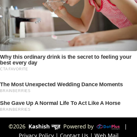
©2026
Kashish न्यूज़
Powered by
|
Privacy Policy
|
Contact Us
|
Web Mail