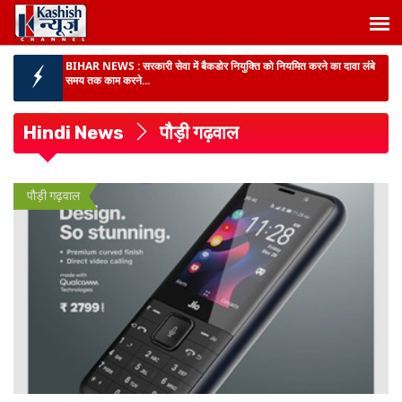
BIHAR NEWS :
सरकारी सेवा में बैकडोर नियुक्ति को नियमित करने का दावा लंबे
समय तक काम करने...
BIHAR NEWS :
बांकीपुर की जनता का आभार जताने 11 अगस्त से वार्ड-वार
जनसंवाद करेंगे प्रशांत...
Hindi News
पौड़ी गढ़वाल
BIG NEWS :
दीपक प्रकाश बने बिहार विधान परिषद के मनोनीत सदस्य, मंत्री पद
पर संवैधानिक स...
BIHAR NEWS :
डेहरी ईओ हत्याकांड में मुख्यमंत्री सम्राट चौधरी से मिलीं पत्नी,
पौड़ी गढ़वाल
स्पीडी ट्रा...
लातेहार के अति सुदूरवर्ती गांव चेटर पहुंची पुलिस :
ग्रामीणों के साथ लगाया जन- चौपाल,
स्थानीय समस्या सुन निपटारा का दिये आश्वास...
भागलपुर :
नवगछिया पुलिस ने किया मिनी गन फैक्ट्री का भंडाफोड़,4 हथियार तस्कर
गिरफ्तार...